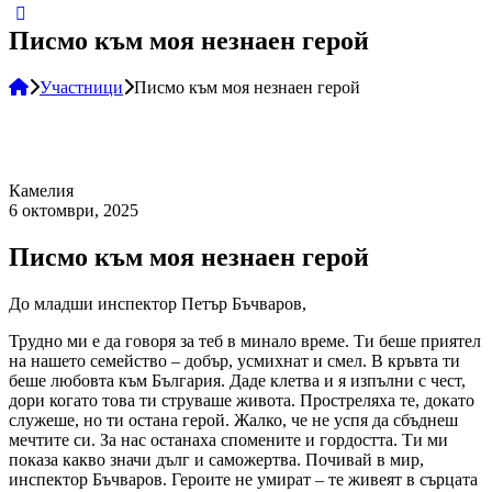
Писмо към моя незнаен герой
Участници
Писмо към моя незнаен герой
Камелия
6 октомври, 2025
Писмо към моя незнаен герой
До младши инспектор Петър Бъчваров,
Трудно ми е да говоря за теб в минало време. Ти беше приятел
на нашето семейство – добър, усмихнат и смел. В кръвта ти
беше любовта към България. Даде клетва и я изпълни с чест,
дори когато това ти струваше живота. Простреляха те, докато
служеше, но ти остана герой. Жалко, че не успя да сбъднеш
мечтите си. За нас останаха спомените и гордостта. Ти ми
показа какво значи дълг и саможертва. Почивай в мир,
инспектор Бъчваров. Героите не умират – те живеят в сърцата