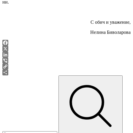
ни.
С обич и уважение,
Нелина Биволарова
Facebook
X
LinkedIn
Viber
Copy
Link
Share