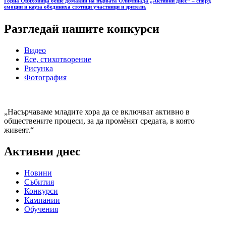
Горна Оряховица беше домакин на първата Олимпиада „Активни днес“ – спорт,
емоции и кауза обединиха стотици участници и зрители.
Разгледай нашите конкурси
Видео
Есе, стихотворение
Рисунка
Фотография
„Насърчаваме младите хора да се включват активно в
обществените процеси, за да промѐнят средата, в която
живеят.“
Активни днес
Новини
Събития
Конкурси
Кампании
Обучения